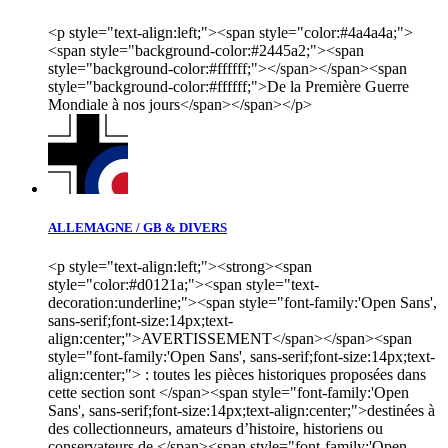
<p style="text-align:left;"><span style="color:#4a4a4a;">
<span style="background-color:#2445a2;"><span
style="background-color:#ffffff;"></span></span><span
style="background-color:#ffffff;">De la Première Guerre
Mondiale à nos jours</span></span></p>
ALLEMAGNE / GB & DIVERS
<p style="text-align:left;"><strong><span
style="color:#d0121a;"><span style="text-
decoration:underline;"><span style="font-family:'Open Sans',
sans-serif;font-size:14px;text-
align:center;">AVERTISSEMENT</span></span><span
style="font-family:'Open Sans', sans-serif;font-size:14px;text-
align:center;"> : toutes les pièces historiques proposées dans
cette section sont </span><span style="font-family:'Open
Sans', sans-serif;font-size:14px;text-align:center;">destinées à
des collectionneurs, amateurs d’histoire, historiens ou
conservateurs de </span><span style="font-family:'Open