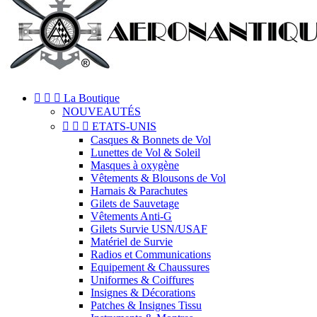



La Boutique
NOUVEAUTÉS



ETATS-UNIS
Casques & Bonnets de Vol
Lunettes de Vol & Soleil
Masques à oxygène
Vêtements & Blousons de Vol
Harnais & Parachutes
Gilets de Sauvetage
Vêtements Anti-G
Gilets Survie USN/USAF
Matériel de Survie
Radios et Communications
Equipement & Chaussures
Uniformes & Coiffures
Insignes & Décorations
Patches & Insignes Tissu