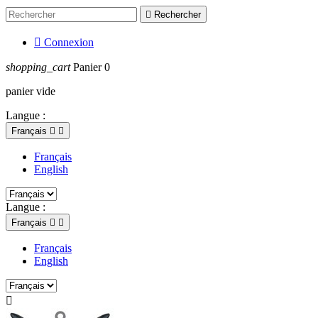

Rechercher

Connexion
shopping_cart
Panier
0
panier vide
Langue :
Français


Français
English
Langue :
Français


Français
English
