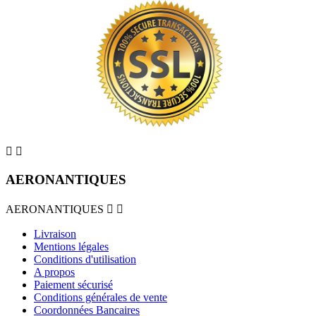


AERONANTIQUES
AERONANTIQUES


Livraison
Mentions légales
Conditions d'utilisation
A propos
Paiement sécurisé
Conditions générales de vente
Coordonnées Bancaires