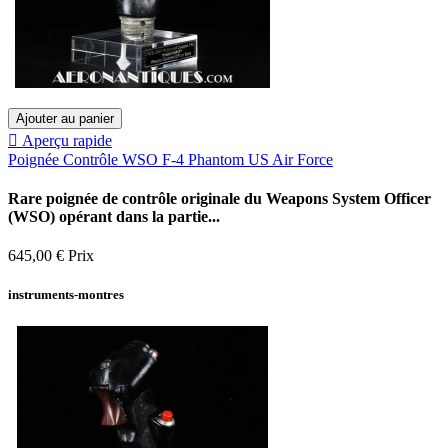
Ajouter au panier

Aperçu rapide
Poignée Contrôle WSO F-4 Phantom US Air Force
Rare poignée de contrôle originale du Weapons System Officer
(WSO) opérant dans la partie...
645,00 €
Prix
instruments-montres