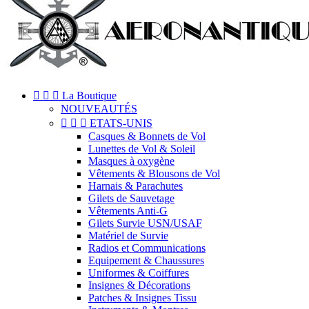



La Boutique
NOUVEAUTÉS



ETATS-UNIS
Casques & Bonnets de Vol
Lunettes de Vol & Soleil
Masques à oxygène
Vêtements & Blousons de Vol
Harnais & Parachutes
Gilets de Sauvetage
Vêtements Anti-G
Gilets Survie USN/USAF
Matériel de Survie
Radios et Communications
Equipement & Chaussures
Uniformes & Coiffures
Insignes & Décorations
Patches & Insignes Tissu