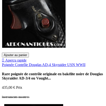
Ajouter au panier

Aperçu rapide
Poignée Contrôle Douglas AD-4 Skyraider USN WWII
Rare poignée de contrôle originale en bakélite noire de Douglas
Skyraider AD-3/4 ou Vought...
435,00 €
Prix
instruments-montres