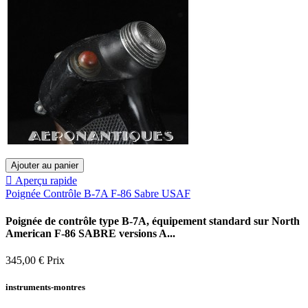
Ajouter au panier

Aperçu rapide
Poignée Contrôle B-7A F-86 Sabre USAF
Poignée de contrôle type B-7A, équipement standard sur North
American F-86 SABRE versions A...
345,00 €
Prix
instruments-montres