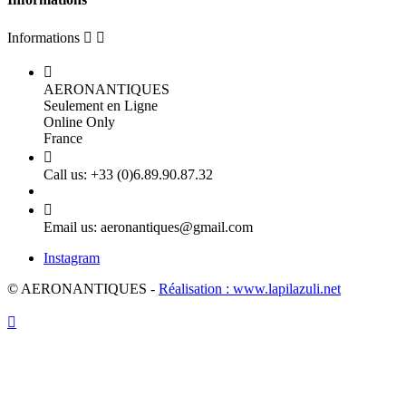
Informations



AERONANTIQUES
Seulement en Ligne
Online Only
France

Call us:
+33 (0)6.89.90.87.32

Email us:
aeronantiques@gmail.com
Instagram
© AERONANTIQUES -
Réalisation : www.lapilazuli.net
