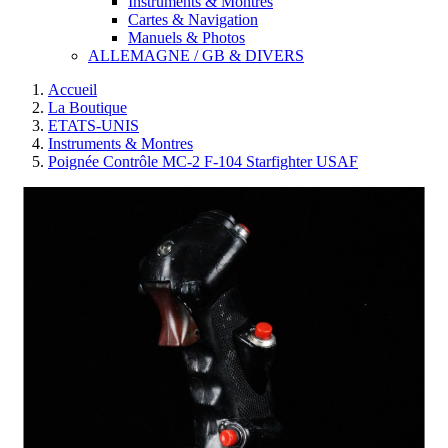
Instruments & Montres
Cartes & Navigation
Manuels & Photos
ALLEMAGNE / GB & DIVERS
Accueil
La Boutique
ETATS-UNIS
Instruments & Montres
Poignée Contrôle MC-2 F-104 Starfighter USAF