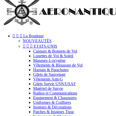



La Boutique
NOUVEAUTÉS



ETATS-UNIS
Casques & Bonnets de Vol
Lunettes de Vol & Soleil
Masques à oxygène
Vêtements & Blousons de Vol
Harnais & Parachutes
Gilets de Sauvetage
Vêtements Anti-G
Gilets Survie USN/USAF
Matériel de Survie
Radios et Communications
Equipement & Chaussures
Uniformes & Coiffures
Insignes & Décorations
Patches & Insignes Tissu