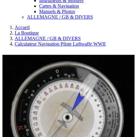
Instruments & Montres
Cartes & Navigation
Manuels & Photos
ALLEMAGNE / GB & DIVERS
Accueil
La Boutique
ALLEMAGNE / GB & DIVERS
Calculateur Navigation Pilote Luftwaffe WWII