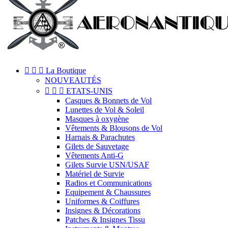



La Boutique
NOUVEAUTÉS



ETATS-UNIS
Casques & Bonnets de Vol
Lunettes de Vol & Soleil
Masques à oxygène
Vêtements & Blousons de Vol
Harnais & Parachutes
Gilets de Sauvetage
Vêtements Anti-G
Gilets Survie USN/USAF
Matériel de Survie
Radios et Communications
Equipement & Chaussures
Uniformes & Coiffures
Insignes & Décorations
Patches & Insignes Tissu