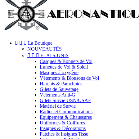



La Boutique
NOUVEAUTÉS



ETATS-UNIS
Casques & Bonnets de Vol
Lunettes de Vol & Soleil
Masques à oxygène
Vêtements & Blousons de Vol
Harnais & Parachutes
Gilets de Sauvetage
Vêtements Anti-G
Gilets Survie USN/USAF
Matériel de Survie
Radios et Communications
Equipement & Chaussures
Uniformes & Coiffures
Insignes & Décorations
Patches & Insignes Tissu