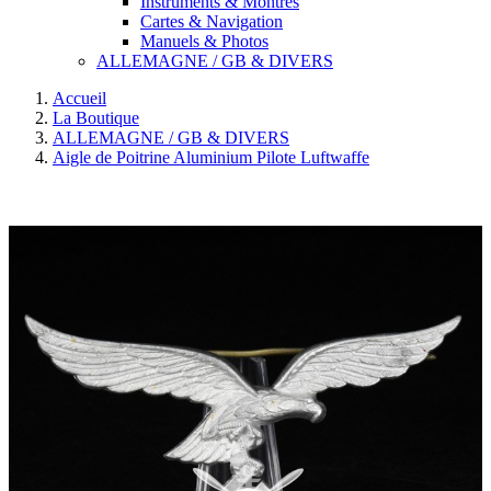
Instruments & Montres
Cartes & Navigation
Manuels & Photos
ALLEMAGNE / GB & DIVERS
Accueil
La Boutique
ALLEMAGNE / GB & DIVERS
Aigle de Poitrine Aluminium Pilote Luftwaffe