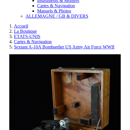
Instruments & Montres
Cartes & Navigation
Manuels & Photos
ALLEMAGNE / GB & DIVERS
Accueil
La Boutique
ETATS-UNIS
Cartes & Navigation
Sextant A-10A Bombardier US Army Air Force WWII