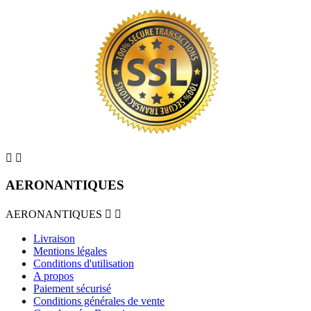


AERONANTIQUES
AERONANTIQUES


Livraison
Mentions légales
Conditions d'utilisation
A propos
Paiement sécurisé
Conditions générales de vente