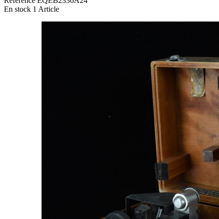
Référence
EQEB2336A24
En stock
1 Article