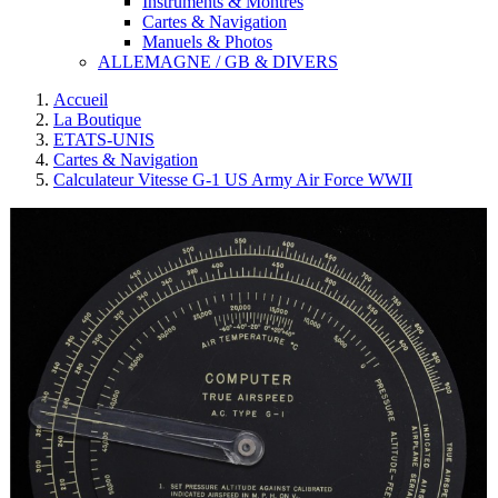
Instruments & Montres
Cartes & Navigation
Manuels & Photos
ALLEMAGNE / GB & DIVERS
Accueil
La Boutique
ETATS-UNIS
Cartes & Navigation
Calculateur Vitesse G-1 US Army Air Force WWII