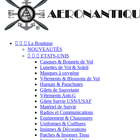



La Boutique
NOUVEAUTÉS



ETATS-UNIS
Casques & Bonnets de Vol
Lunettes de Vol & Soleil
Masques à oxygène
Vêtements & Blousons de Vol
Harnais & Parachutes
Gilets de Sauvetage
Vêtements Anti-G
Gilets Survie USN/USAF
Matériel de Survie
Radios et Communications
Equipement & Chaussures
Uniformes & Coiffures
Insignes & Décorations
Patches & Insignes Tissu