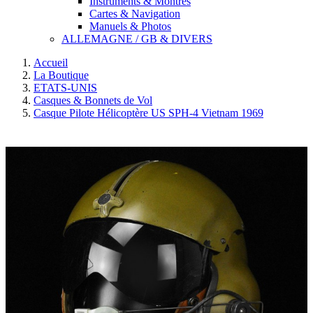
Instruments & Montres
Cartes & Navigation
Manuels & Photos
ALLEMAGNE / GB & DIVERS
Accueil
La Boutique
ETATS-UNIS
Casques & Bonnets de Vol
Casque Pilote Hélicoptère US SPH-4 Vietnam 1969