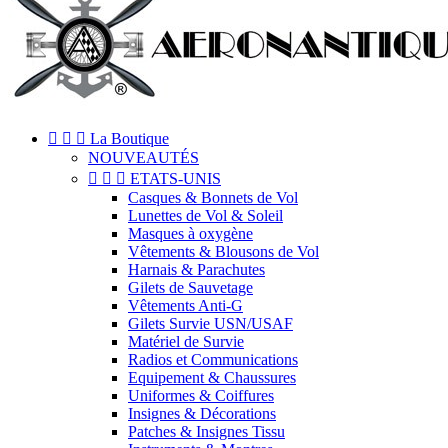



La Boutique
NOUVEAUTÉS



ETATS-UNIS
Casques & Bonnets de Vol
Lunettes de Vol & Soleil
Masques à oxygène
Vêtements & Blousons de Vol
Harnais & Parachutes
Gilets de Sauvetage
Vêtements Anti-G
Gilets Survie USN/USAF
Matériel de Survie
Radios et Communications
Equipement & Chaussures
Uniformes & Coiffures
Insignes & Décorations
Patches & Insignes Tissu