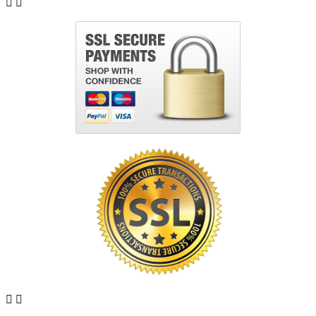



