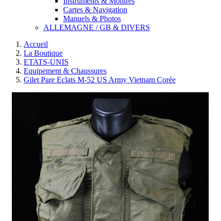
Instruments & Montres
Cartes & Navigation
Manuels & Photos
ALLEMAGNE / GB & DIVERS
Accueil
La Boutique
ETATS-UNIS
Equipement & Chaussures
Gilet Pare Eclats M-52 US Army Vietnam Corée