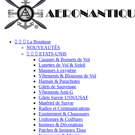



La Boutique
NOUVEAUTÉS



ETATS-UNIS
Casques & Bonnets de Vol
Lunettes de Vol & Soleil
Masques à oxygène
Vêtements & Blousons de Vol
Harnais & Parachutes
Gilets de Sauvetage
Vêtements Anti-G
Gilets Survie USN/USAF
Matériel de Survie
Radios et Communications
Equipement & Chaussures
Uniformes & Coiffures
Insignes & Décorations
Patches & Insignes Tissu