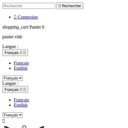

Rechercher

Connexion
shopping_cart
Panier
0
panier vide
Langue :
Français


Français
English
Langue :
Français


Français
English
