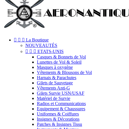



La Boutique
NOUVEAUTÉS



ETATS-UNIS
Casques & Bonnets de Vol
Lunettes de Vol & Soleil
Masques à oxygène
Vêtements & Blousons de Vol
Harnais & Parachutes
Gilets de Sauvetage
Vêtements Anti-G
Gilets Survie USN/USAF
Matériel de Survie
Radios et Communications
Equipement & Chaussures
Uniformes & Coiffures
Insignes & Décorations
Patches & Insignes Tissu