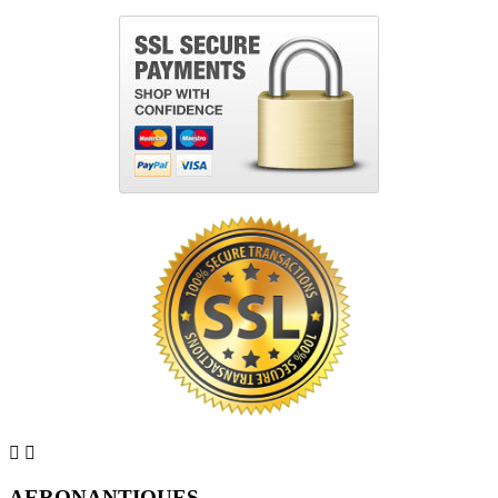


AERONANTIQUES