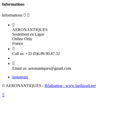
Informations
Informations



AERONANTIQUES
Seulement en Ligne
Online Only
France

Call us:
+33 (0)6.89.90.87.32

Email us:
aeronantiques@gmail.com
Instagram
© AERONANTIQUES -
Réalisation : www.lapilazuli.net
