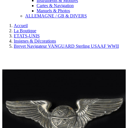
Instruments & Montres
Cartes & Navigation
Manuels & Photos
ALLEMAGNE / GB & DIVERS
Accueil
La Boutique
ETATS-UNIS
Insignes & Décorations
Brevet Navigateur VANGUARD Sterling USAAF WWII