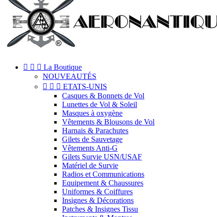



La Boutique
NOUVEAUTÉS



ETATS-UNIS
Casques & Bonnets de Vol
Lunettes de Vol & Soleil
Masques à oxygène
Vêtements & Blousons de Vol
Harnais & Parachutes
Gilets de Sauvetage
Vêtements Anti-G
Gilets Survie USN/USAF
Matériel de Survie
Radios et Communications
Equipement & Chaussures
Uniformes & Coiffures
Insignes & Décorations
Patches & Insignes Tissu