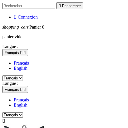

Rechercher

Connexion
shopping_cart
Panier
0
panier vide
Langue :
Français


Français
English
Langue :
Français


Français
English
