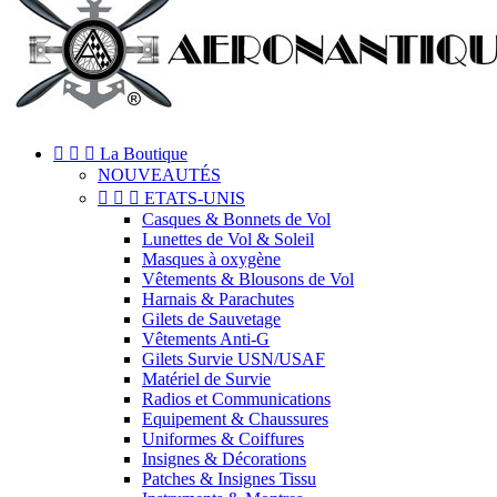



La Boutique
NOUVEAUTÉS



ETATS-UNIS
Casques & Bonnets de Vol
Lunettes de Vol & Soleil
Masques à oxygène
Vêtements & Blousons de Vol
Harnais & Parachutes
Gilets de Sauvetage
Vêtements Anti-G
Gilets Survie USN/USAF
Matériel de Survie
Radios et Communications
Equipement & Chaussures
Uniformes & Coiffures
Insignes & Décorations
Patches & Insignes Tissu