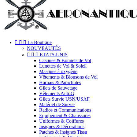



La Boutique
NOUVEAUTÉS



ETATS-UNIS
Casques & Bonnets de Vol
Lunettes de Vol & Soleil
Masques à oxygène
Vêtements & Blousons de Vol
Harnais & Parachutes
Gilets de Sauvetage
Vêtements Anti-G
Gilets Survie USN/USAF
Matériel de Survie
Radios et Communications
Equipement & Chaussures
Uniformes & Coiffures
Insignes & Décorations
Patches & Insignes Tissu