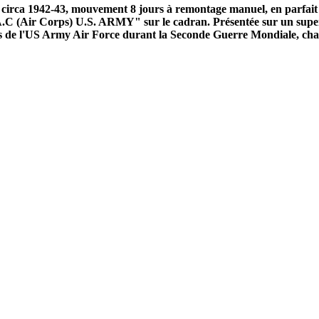
rca 1942-43, mouvement 8 jours à remontage manuel, en parfait éta
"A.C (Air Corps) U.S. ARMY" sur le cadran. Présentée sur un sup
ls de l'US Army Air Force durant la Seconde Guerre Mondiale, chas