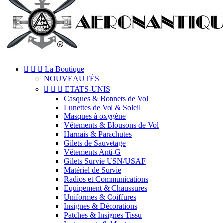



La Boutique
NOUVEAUTÉS



ETATS-UNIS
Casques & Bonnets de Vol
Lunettes de Vol & Soleil
Masques à oxygène
Vêtements & Blousons de Vol
Harnais & Parachutes
Gilets de Sauvetage
Vêtements Anti-G
Gilets Survie USN/USAF
Matériel de Survie
Radios et Communications
Equipement & Chaussures
Uniformes & Coiffures
Insignes & Décorations
Patches & Insignes Tissu