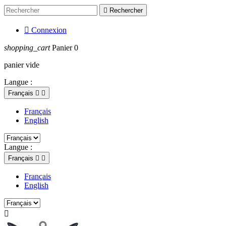

Rechercher

Connexion
shopping_cart
Panier
0
panier vide
Langue :
Français


Français
English
Langue :
Français


Français
English
