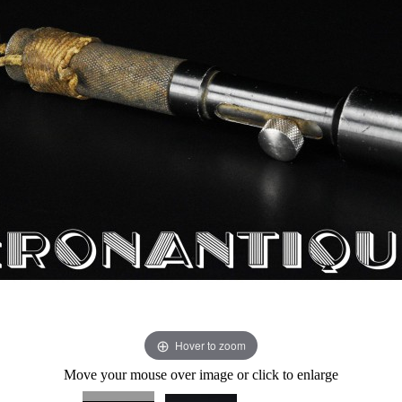
Hover to zoom
Move your mouse over image or click to enlarge