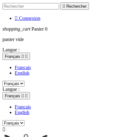

Rechercher

Connexion
shopping_cart
Panier
0
panier vide
Langue :
Français


Français
English
Langue :
Français


Français
English
