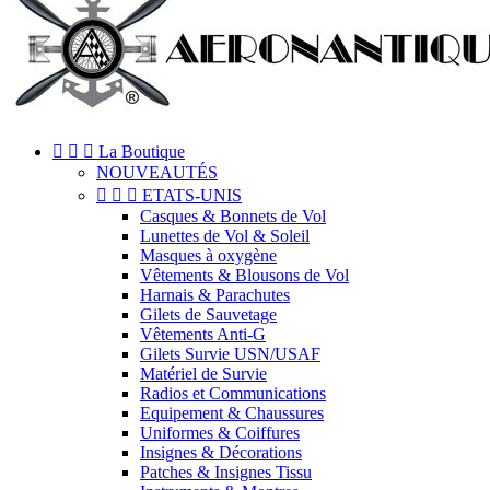



La Boutique
NOUVEAUTÉS



ETATS-UNIS
Casques & Bonnets de Vol
Lunettes de Vol & Soleil
Masques à oxygène
Vêtements & Blousons de Vol
Harnais & Parachutes
Gilets de Sauvetage
Vêtements Anti-G
Gilets Survie USN/USAF
Matériel de Survie
Radios et Communications
Equipement & Chaussures
Uniformes & Coiffures
Insignes & Décorations
Patches & Insignes Tissu