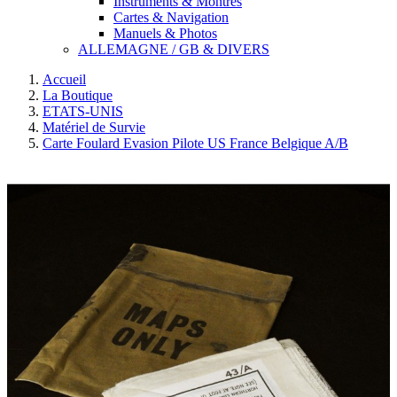
Instruments & Montres
Cartes & Navigation
Manuels & Photos
ALLEMAGNE / GB & DIVERS
Accueil
La Boutique
ETATS-UNIS
Matériel de Survie
Carte Foulard Evasion Pilote US France Belgique A/B