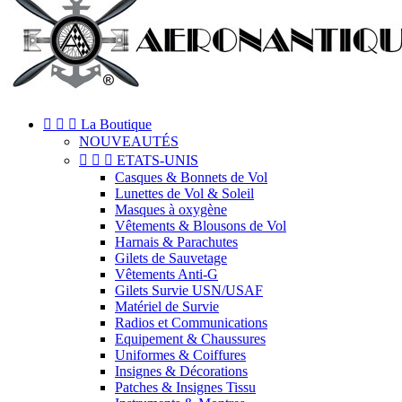



La Boutique
NOUVEAUTÉS



ETATS-UNIS
Casques & Bonnets de Vol
Lunettes de Vol & Soleil
Masques à oxygène
Vêtements & Blousons de Vol
Harnais & Parachutes
Gilets de Sauvetage
Vêtements Anti-G
Gilets Survie USN/USAF
Matériel de Survie
Radios et Communications
Equipement & Chaussures
Uniformes & Coiffures
Insignes & Décorations
Patches & Insignes Tissu