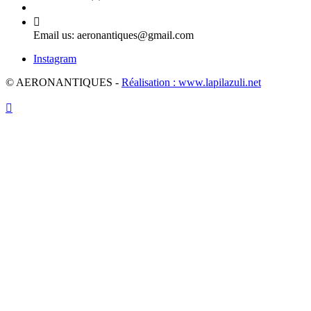

Email us:
aeronantiques@gmail.com
Instagram
© AERONANTIQUES -
Réalisation : www.lapilazuli.net
