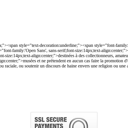
;"><span style="text-decoration:underline;"><span style="font-family:'
amily:'Open Sans', sans-serif;font-size:14px;text-align:center;"> : t
nt-size:14px;text-align:center;">destinées à des collectionneurs, amateu
-align:center;">musées et ne prétendent en aucun cas faire la promotion
e ou raciale, ou soutenir un discours de haine envers une religion ou un