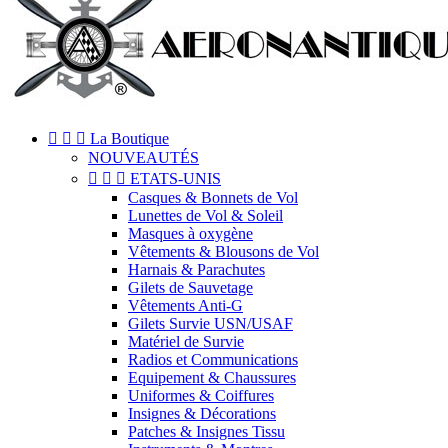



La Boutique
NOUVEAUTÉS



ETATS-UNIS
Casques & Bonnets de Vol
Lunettes de Vol & Soleil
Masques à oxygène
Vêtements & Blousons de Vol
Harnais & Parachutes
Gilets de Sauvetage
Vêtements Anti-G
Gilets Survie USN/USAF
Matériel de Survie
Radios et Communications
Equipement & Chaussures
Uniformes & Coiffures
Insignes & Décorations
Patches & Insignes Tissu