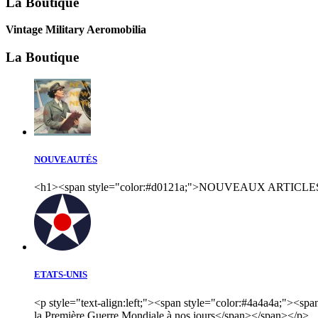
La Boutique
Vintage Military Aeromobilia
La Boutique
NOUVEAUTÉS
<h1><span style="color:#d0121a;">NOUVEAUX ARTICLES
ETATS-UNIS
<p style="text-align:left;"><span style="color:#4a4a4a;"><sp
la Première Guerre Mondiale à nos jours</span></span></p>