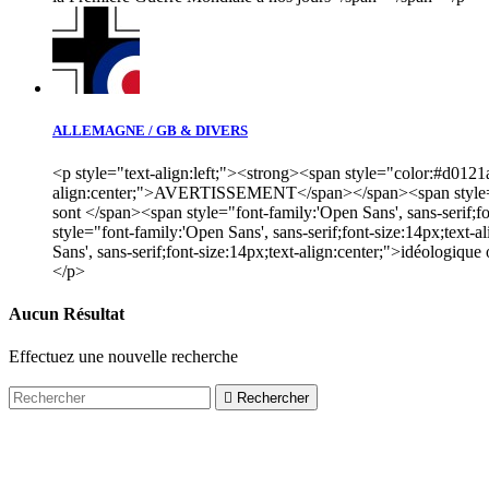
ALLEMAGNE / GB & DIVERS
<p style="text-align:left;"><strong><span style="color:#d0121a
align:center;">AVERTISSEMENT</span></span><span style="font-f
sont </span><span style="font-family:'Open Sans', sans-serif;fo
style="font-family:'Open Sans', sans-serif;font-size:14px;text
Sans', sans-serif;font-size:14px;text-align:center;">idéologiqu
</p>
Aucun Résultat
Effectuez une nouvelle recherche

Rechercher