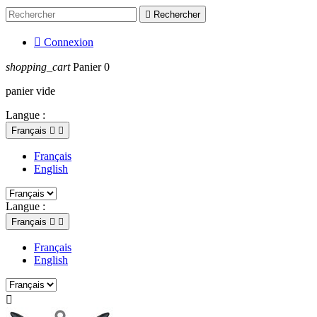

Rechercher

Connexion
shopping_cart
Panier
0
panier vide
Langue :
Français


Français
English
Langue :
Français


Français
English
