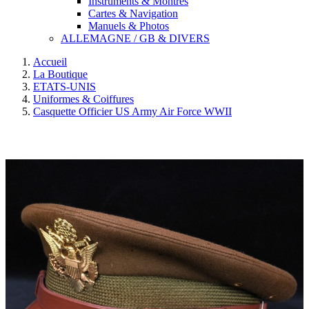
Instruments & Montres
Cartes & Navigation
Manuels & Photos
ALLEMAGNE / GB & DIVERS
Accueil
La Boutique
ETATS-UNIS
Uniformes & Coiffures
Casquette Officier US Army Air Force WWII