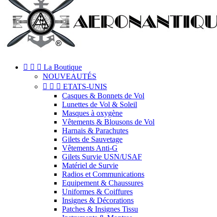



La Boutique
NOUVEAUTÉS



ETATS-UNIS
Casques & Bonnets de Vol
Lunettes de Vol & Soleil
Masques à oxygène
Vêtements & Blousons de Vol
Harnais & Parachutes
Gilets de Sauvetage
Vêtements Anti-G
Gilets Survie USN/USAF
Matériel de Survie
Radios et Communications
Equipement & Chaussures
Uniformes & Coiffures
Insignes & Décorations
Patches & Insignes Tissu