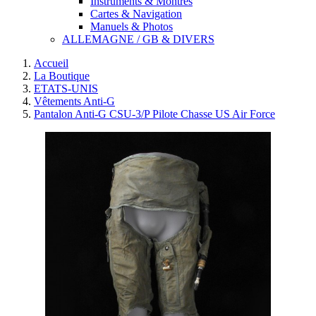
Instruments & Montres
Cartes & Navigation
Manuels & Photos
ALLEMAGNE / GB & DIVERS
Accueil
La Boutique
ETATS-UNIS
Vêtements Anti-G
Pantalon Anti-G CSU-3/P Pilote Chasse US Air Force