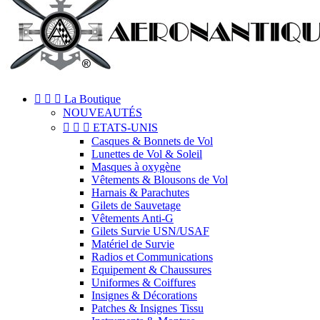



La Boutique
NOUVEAUTÉS



ETATS-UNIS
Casques & Bonnets de Vol
Lunettes de Vol & Soleil
Masques à oxygène
Vêtements & Blousons de Vol
Harnais & Parachutes
Gilets de Sauvetage
Vêtements Anti-G
Gilets Survie USN/USAF
Matériel de Survie
Radios et Communications
Equipement & Chaussures
Uniformes & Coiffures
Insignes & Décorations
Patches & Insignes Tissu