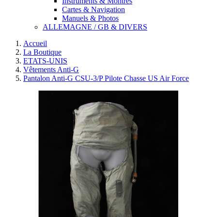
Instruments & Montres
Cartes & Navigation
Manuels & Photos
ALLEMAGNE / GB & DIVERS
Accueil
La Boutique
ETATS-UNIS
Vêtements Anti-G
Pantalon Anti-G CSU-3/P Pilote Chasse US Air Force