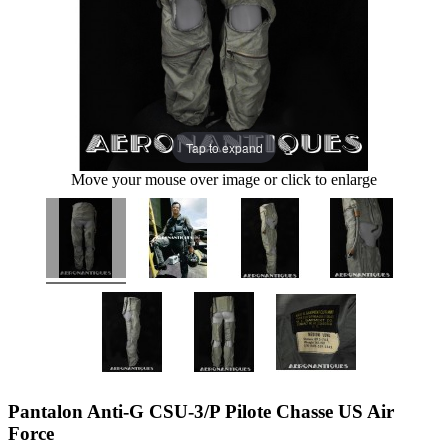
Tap to expand
Move your mouse over image or click to enlarge
Pantalon Anti-G CSU-3/P Pilote Chasse US Air
Force