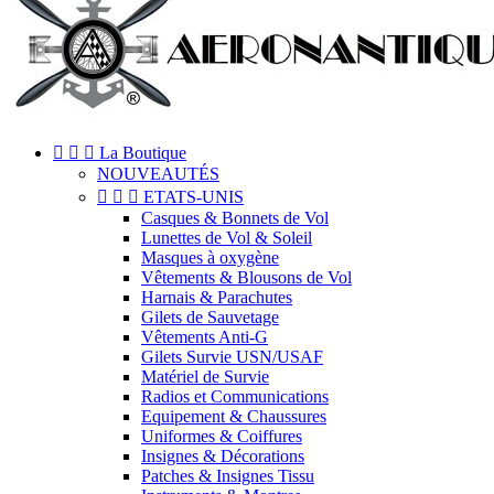



La Boutique
NOUVEAUTÉS



ETATS-UNIS
Casques & Bonnets de Vol
Lunettes de Vol & Soleil
Masques à oxygène
Vêtements & Blousons de Vol
Harnais & Parachutes
Gilets de Sauvetage
Vêtements Anti-G
Gilets Survie USN/USAF
Matériel de Survie
Radios et Communications
Equipement & Chaussures
Uniformes & Coiffures
Insignes & Décorations
Patches & Insignes Tissu