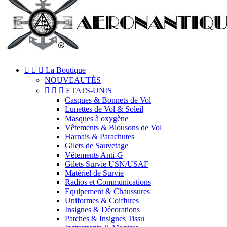



La Boutique
NOUVEAUTÉS



ETATS-UNIS
Casques & Bonnets de Vol
Lunettes de Vol & Soleil
Masques à oxygène
Vêtements & Blousons de Vol
Harnais & Parachutes
Gilets de Sauvetage
Vêtements Anti-G
Gilets Survie USN/USAF
Matériel de Survie
Radios et Communications
Equipement & Chaussures
Uniformes & Coiffures
Insignes & Décorations
Patches & Insignes Tissu