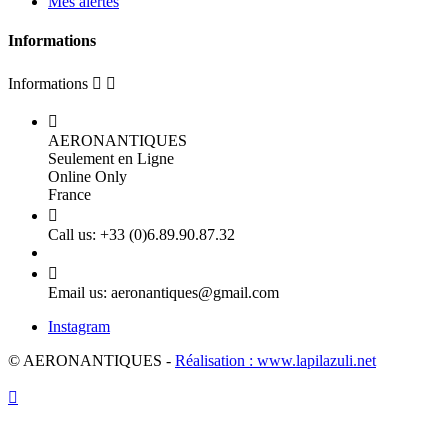
Mes alertes
Informations
Informations



AERONANTIQUES
Seulement en Ligne
Online Only
France

Call us:
+33 (0)6.89.90.87.32

Email us:
aeronantiques@gmail.com
Instagram
© AERONANTIQUES -
Réalisation : www.lapilazuli.net
