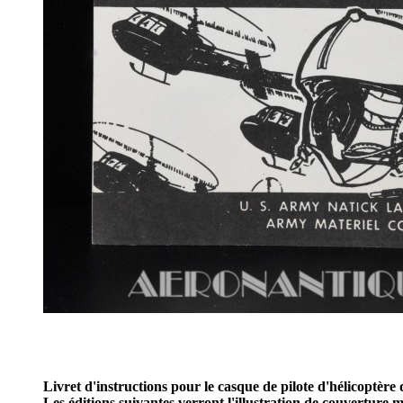
Livret d'instructions pour le casque de pilote d'hélicoptèr
Les éditions suivantes verront l'illustration de couverture m