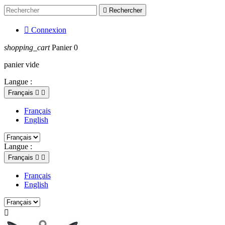

Rechercher

Connexion
shopping_cart
Panier
0
panier vide
Langue :
Français


Français
English
Langue :
Français


Français
English
