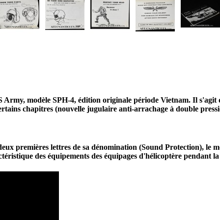
'US Army, modèle SPH-4, édition originale période Vietnam. Il s'agi
ertains chapitres (nouvelle jugulaire anti-arrachage à double pression
deux premières lettres de sa dénomination (Sound Protection), le m
ctéristique des équipements des équipages d'hélicoptère pendant l