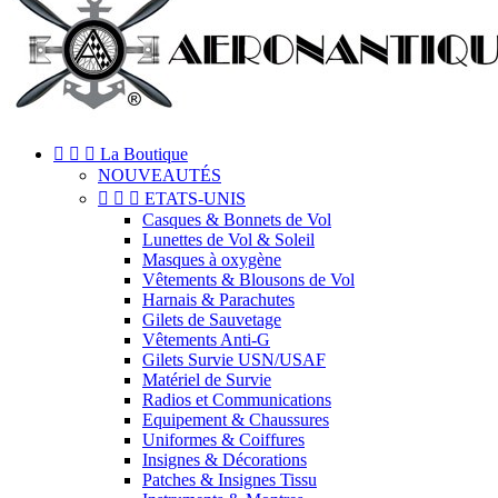



La Boutique
NOUVEAUTÉS



ETATS-UNIS
Casques & Bonnets de Vol
Lunettes de Vol & Soleil
Masques à oxygène
Vêtements & Blousons de Vol
Harnais & Parachutes
Gilets de Sauvetage
Vêtements Anti-G
Gilets Survie USN/USAF
Matériel de Survie
Radios et Communications
Equipement & Chaussures
Uniformes & Coiffures
Insignes & Décorations
Patches & Insignes Tissu