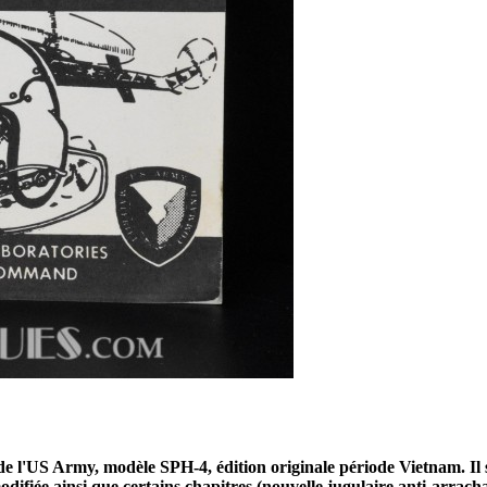
e de l'US Army, modèle SPH-4, édition originale période Vietnam. I
odifiée ainsi que certains chapitres (nouvelle jugulaire anti-arracha