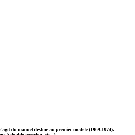
l s'agit du manuel destiné au premier modèle (1969-1974).
ge à double pression, etc...).