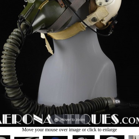
Hover to zoom
Move your mouse over image or click to enlarge