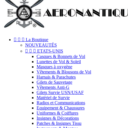



La Boutique
NOUVEAUTÉS



ETATS-UNIS
Casques & Bonnets de Vol
Lunettes de Vol & Soleil
Masques à oxygène
Vêtements & Blousons de Vol
Harnais & Parachutes
Gilets de Sauvetage
Vêtements Anti-G
Gilets Survie USN/USAF
Matériel de Survie
Radios et Communications
Equipement & Chaussures
Uniformes & Coiffures
Insignes & Décorations
Patches & Insignes Tissu