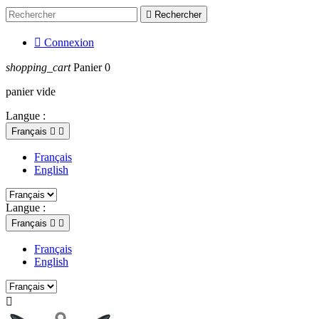

Rechercher

Connexion
shopping_cart
Panier
0
panier vide
Langue :
Français


Français
English
Langue :
Français


Français
English
