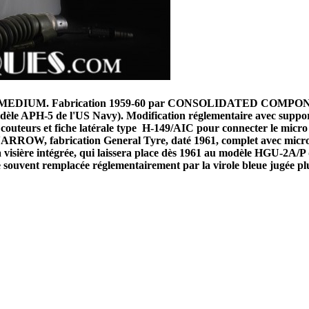
aille MEDIUM. Fabrication 1959-60 par CONSOLIDATED COMPONENT
dèle APH-5 de l'US Navy). Modification réglementaire avec suppo
couteurs et fiche latérale type H-149/AIC pour connecter le micr
OW, fabrication General Tyre, daté 1961, complet avec micropho
 visière intégrée, qui laissera place dès 1961 au modèle HGU-2A/P q
ne souvent remplacée réglementairement par la virole bleue jugée pl