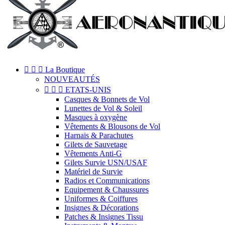



La Boutique
NOUVEAUTÉS



ETATS-UNIS
Casques & Bonnets de Vol
Lunettes de Vol & Soleil
Masques à oxygène
Vêtements & Blousons de Vol
Harnais & Parachutes
Gilets de Sauvetage
Vêtements Anti-G
Gilets Survie USN/USAF
Matériel de Survie
Radios et Communications
Equipement & Chaussures
Uniformes & Coiffures
Insignes & Décorations
Patches & Insignes Tissu