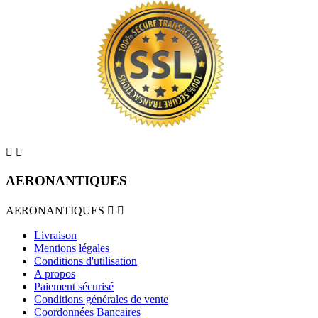


AERONANTIQUES
AERONANTIQUES


Livraison
Mentions légales
Conditions d'utilisation
A propos
Paiement sécurisé
Conditions générales de vente
Coordonnées Bancaires