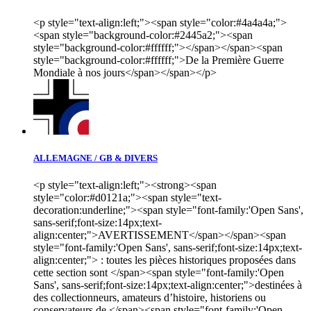
<p style="text-align:left;"><span style="color:#4a4a4a;">
<span style="background-color:#2445a2;"><span
style="background-color:#ffffff;"></span></span><span
style="background-color:#ffffff;">De la Première Guerre
Mondiale à nos jours</span></span></p>
ALLEMAGNE / GB & DIVERS
<p style="text-align:left;"><strong><span
style="color:#d0121a;"><span style="text-
decoration:underline;"><span style="font-family:'Open Sans',
sans-serif;font-size:14px;text-
align:center;">AVERTISSEMENT</span></span><span
style="font-family:'Open Sans', sans-serif;font-size:14px;text-
align:center;"> : toutes les pièces historiques proposées dans
cette section sont </span><span style="font-family:'Open
Sans', sans-serif;font-size:14px;text-align:center;">destinées à
des collectionneurs, amateurs d’histoire, historiens ou
conservateurs de </span><span style="font-family:'Open