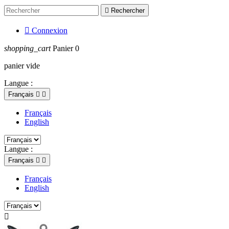

Rechercher

Connexion
shopping_cart
Panier
0
panier vide
Langue :
Français


Français
English
Langue :
Français


Français
English
