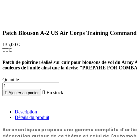
Patch Blouson A-2 US Air Corps Training Command
135,00 €
TTC
Patch de poitrine réalisé sur cuir pour blousons de vol du Arm
couleurs de l'unité ainsi que la devise "PREPARE FOR COMBAT". 
Quantité

En stock

Ajouter au panier
Description
Détails du produit
Aeronantiques propose une gamme complète d'articles 
décoration autour de ce thème et celui de l'automobi