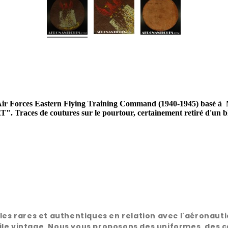
y Air Forces Eastern Flying Training Command (1940-1945) basé à 
Traces de coutures sur le pourtour, certainement retiré d'un bl
rares et authentiques en relation avec l'aéronautique
le vintage. Nous vous proposons des uniformes, des ca