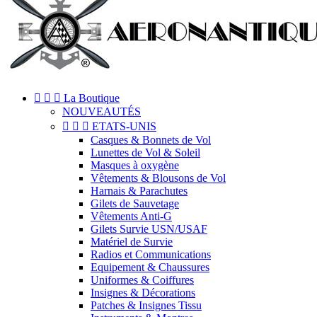



La Boutique
NOUVEAUTÉS



ETATS-UNIS
Casques & Bonnets de Vol
Lunettes de Vol & Soleil
Masques à oxygène
Vêtements & Blousons de Vol
Harnais & Parachutes
Gilets de Sauvetage
Vêtements Anti-G
Gilets Survie USN/USAF
Matériel de Survie
Radios et Communications
Equipement & Chaussures
Uniformes & Coiffures
Insignes & Décorations
Patches & Insignes Tissu