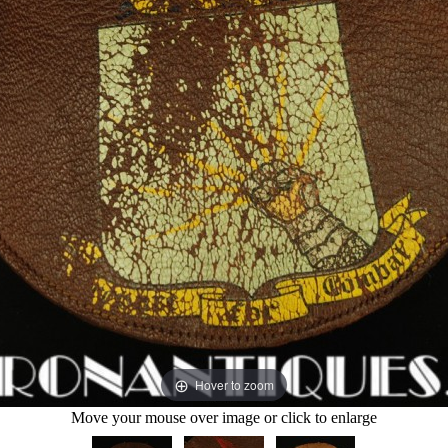
Hover to zoom
Move your mouse over image or click to enlarge